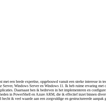
t met een brede expertise, opgebouwd vanuit een sterke interesse in te
e Server, Windows Server en Windows 11. Ik heb ruime ervaring met 
pplicaties. Daarnaast ben ik bedreven in het implementeren en configur
en in PowerShell en Azure ARM, die ik effectief inzet binnen diverse 
jd hecht ik veel waarde aan een zorgvuldige en gestructureerde aanpak g