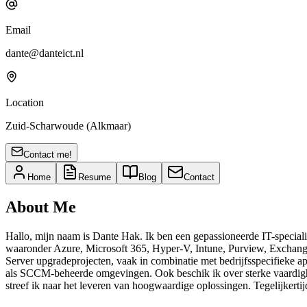
Email
dante@danteict.nl
Location
Zuid-Scharwoude (Alkmaar)
Contact me!
Home
Resume
Blog
Contact
About Me
Hallo, mijn naam is Dante Hak. Ik ben een gepassioneerde IT-specialis
waaronder Azure, Microsoft 365, Hyper-V, Intune, Purview, Exchang
Server upgradeprojecten, vaak in combinatie met bedrijfsspecifieke a
als SCCM-beheerde omgevingen. Ook beschik ik over sterke vaardighed
streef ik naar het leveren van hoogwaardige oplossingen. Tegelijkerti