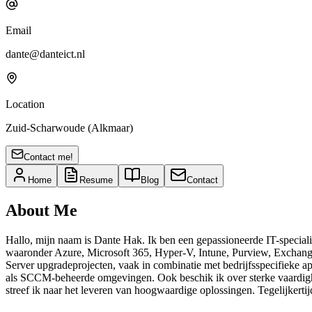
Email
dante@danteict.nl
Location
Zuid-Scharwoude (Alkmaar)
Contact me!
Home
Resume
Blog
Contact
About Me
Hallo, mijn naam is Dante Hak. Ik ben een gepassioneerde IT-specialis
waaronder Azure, Microsoft 365, Hyper-V, Intune, Purview, Exchang
Server upgradeprojecten, vaak in combinatie met bedrijfsspecifieke a
als SCCM-beheerde omgevingen. Ook beschik ik over sterke vaardighed
streef ik naar het leveren van hoogwaardige oplossingen. Tegelijkerti