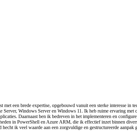
t met een brede expertise, opgebouwd vanuit een sterke interesse in te
e Server, Windows Server en Windows 11. Ik heb ruime ervaring met 
pplicaties. Daarnaast ben ik bedreven in het implementeren en configur
en in PowerShell en Azure ARM, die ik effectief inzet binnen diverse 
jd hecht ik veel waarde aan een zorgvuldige en gestructureerde aanpak g